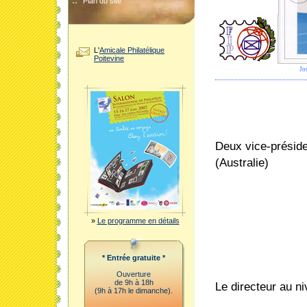
::
Plan du site
L'
Amicale Philatélique
Poitevine
Jo
Deux vice-présid
(Australie)
»
Le programme en détails
* Entrée gratuite *
Ouverture
de 9h à 18h
Le directeur au n
(9h à 17h le dimanche).