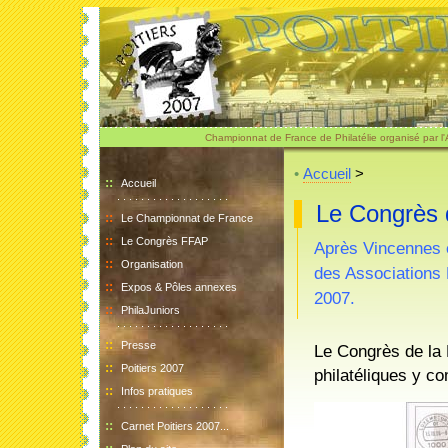
Championnat de France de Philatélie organisé par l'A
•
Accueil
>
::
Accueil
. . . . . . . . . . . . . . . . . . .
Le Congrès 
::
Le Championnat de France
::
Le Congrès FFAP
Après Vincennes 
::
Organisation
des Associations P
::
Expos & Pôles annexes
2007.
::
PhilaJuniors
. . . . . . . . . . . . . . . . . . .
::
Presse
Le Congrès de la
::
Poitiers 2007
philatéliques y co
::
Infos pratiques
. . . . . . . . . . . . . . . . . . .
::
Carnet Poitiers 2007...