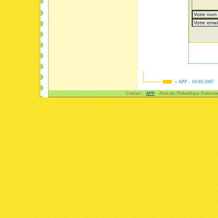
» APP - 19-03-2007
Contact :
APP
- Amicale Philatélique Poitevi