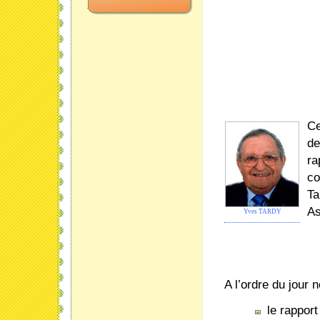
Ce
de
ra
co
Ta
As
Yves TARDY
A l’ordre du jour
le rappor